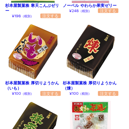
杉本屋製菓株 寒天こんぶゼリ
ノーベル やわらか果実ゼリー
ー
¥248
（税別）
¥198
（税別）
杉本屋製菓株 厚切りようかん
杉本屋製菓株 厚切りようかん
（いも）
（煉）
¥100
¥100
（税別）
（税別）