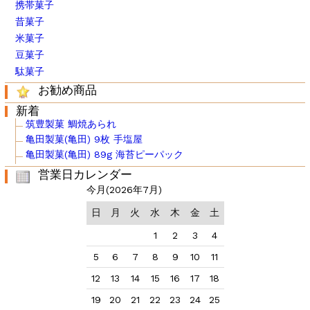
携帯菓子
昔菓子
米菓子
豆菓子
駄菓子
お勧め商品
新着
筑豊製菓 鯛焼あられ
亀田製菓(亀田) 9枚 手塩屋
亀田製菓(亀田) 89g 海苔ピーパック
営業日カレンダー
今月(2026年7月)
日
月
火
水
木
金
土
1
2
3
4
5
6
7
8
9
10
11
12
13
14
15
16
17
18
19
20
21
22
23
24
25