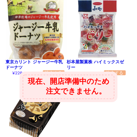
東京カリント ジャージー牛乳
杉本屋製菓株 ハイミックスゼ
ドーナツ
リー
¥228
¥158
（税別）
（税別）
現在、開店準備中のため
注文できません。